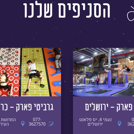
הסניפים שלנו
פארק - ירושלים
גרביטי פארק - כר
0
נעמי 4, יס פלאנט
077-
36
ירושלים
3627570
העיר 