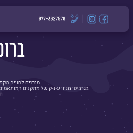
דלג לתוכן
דלג לסרגל הניווט
לעמוד
גרביטי
077-3627570
הפייסבוק
באינסטגרם
של
גרביטי
ברוכ
מוכנים לחוויה מקפ
בגרביטי מגוון ע-נ-ק של מתקנים המותאמים ל
חפ