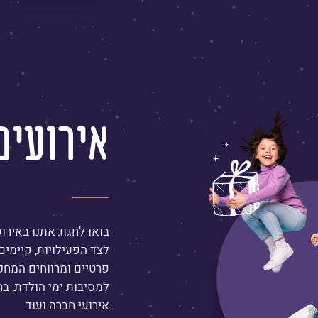
עוד
על
גרביטי
שבעת
אירועים
הכוכבים
בואו לחגוג אתנו באירו
לצד הפעילויות, קיימים
פרטיים ומרווחים המחכי
למסיבות ימי הולדת, בר\
אירועי חברה ועוד.