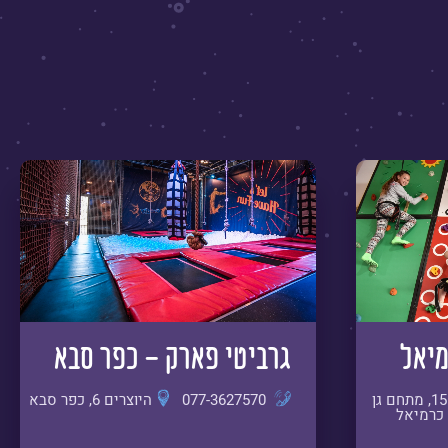
מיאל
גרביטי פארק - כפר סבא
החרושת 15, מתחם גן
077-3627570
היוצרים 6, כפר סבא
כרמיאל