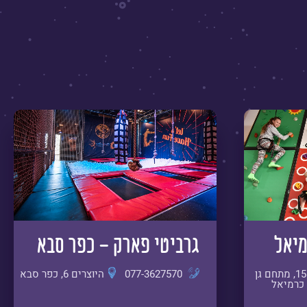
מיאל
גרביטי פארק - כפר סבא
החרושת 15, מתחם גן
077-3627570
היוצרים 6, כפר סבא
כרמיאל