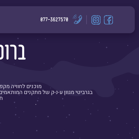
דלג לתוכן
דלג לסרגל הניווט
לעמוד
גרביטי
077-3627570
הפייסבוק
באינסטגרם
של
גרביטי
ברוכ
מוכנים לחוויה מקפ
בגרביטי מגוון ע-נ-ק של מתקנים המותאמים ל
חפ