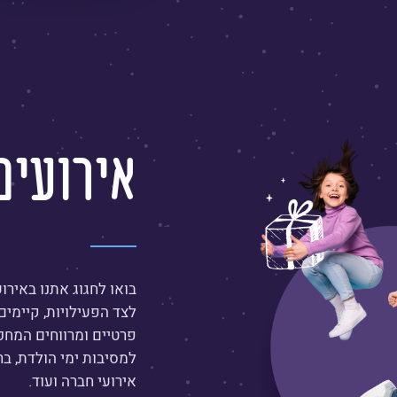
עוד
על
גרביטי
שבעת
אירועים
הכוכבים
בואו לחגוג אתנו באירו
לצד הפעילויות, קיימים
פרטיים ומרווחים המחכי
למסיבות ימי הולדת, בר\
אירועי חברה ועוד.