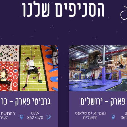
הסניפים שלנו
פארק - ירושלים
גרביטי פארק - כר
0
נעמי 4, יס פלאנט
077-
36
ירושלים
3627570
העיר 