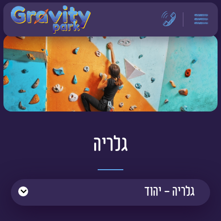
דלג לתוכן
דלג לסרגל הניווט
גלריה
גלריה - יהוד