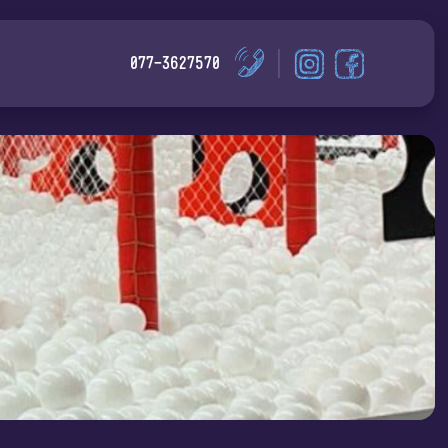
דלג לתוכן
דלג לסרגל הניווט
לעמוד
גרביטי
077-3627570
הפייסבוק
באינסטגרם
של
גרביטי